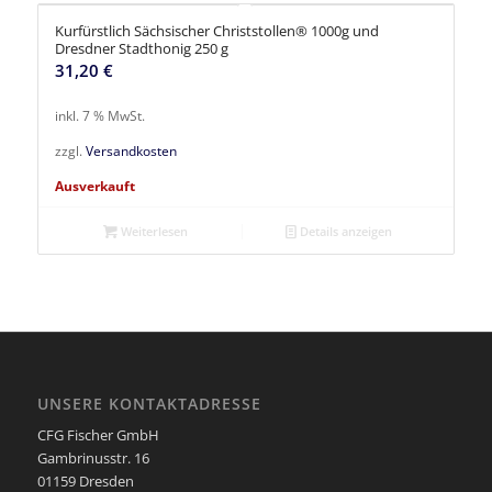
Kurfürstlich Sächsischer Christstollen® 1000g und
Dresdner Stadthonig 250 g
31,20
€
inkl. 7 % MwSt.
zzgl.
Versandkosten
Ausverkauft
Weiterlesen
Details anzeigen
UNSERE KONTAKTADRESSE
CFG Fischer GmbH
Gambrinusstr. 16
01159 Dresden