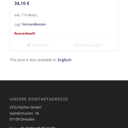
34,10
€
inkl. 7 % MwSt.
zzgl.
Versandkosten
Ausverkauft
Weiterlesen
Details anzeigen
This post is also available in:
Englisch
UNSERE KONTAKTADRESSE
CFG Fischer GmbH
Gambrinusstr. 16
01159 Dresden