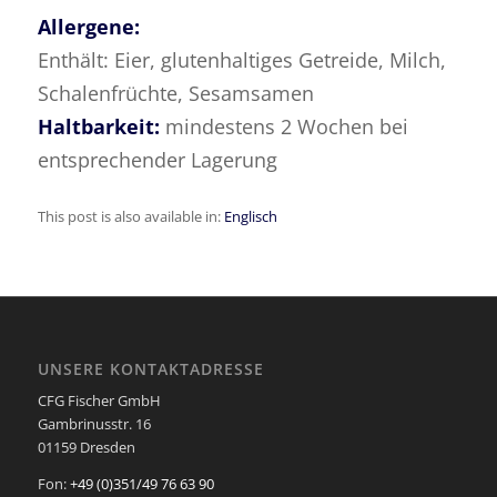
Allergene:
Enthält: Eier, glutenhaltiges Getreide, Milch,
Schalenfrüchte, Sesamsamen
Haltbarkeit:
mindestens 2 Wochen bei
entsprechender Lagerung
This post is also available in:
Englisch
UNSERE KONTAKTADRESSE
CFG Fischer GmbH
Gambrinusstr. 16
01159 Dresden
Fon:
+49 (0)351/49 76 63 90