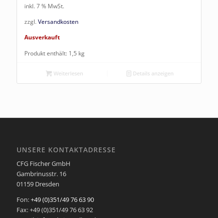
inkl. 7 % MwSt.
zzgl.
Versandkosten
Ausverkauft
Produkt enthält: 1,5
kg
Weiterlesen
Details anzeigen
UNSERE KONTAKTADRESSE
CFG Fischer GmbH
Gambrinusstr. 16
01159 Dresden
Fon:
+49 (0)351/49 76 63 90
Fax: +49 (0)351/49 76 63 92