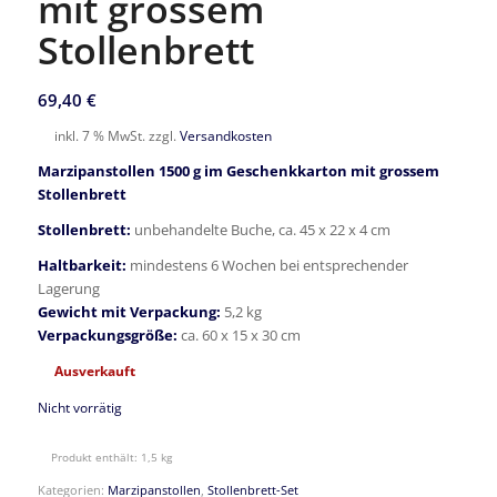
mit grossem
Stollenbrett
69,40
€
inkl. 7 % MwSt.
zzgl.
Versandkosten
Marzipanstollen 1500 g im Geschenkkarton mit grossem
Stollenbrett
Stollenbrett:
unbehandelte Buche, ca. 45 x 22 x 4 cm
Haltbarkeit:
mindestens 6 Wochen bei entsprechender
Lagerung
Gewicht mit Verpackung:
5,2 kg
Verpackungsgröße:
ca. 60 x 15 x 30 cm
Ausverkauft
Nicht vorrätig
Produkt enthält: 1,5
kg
Kategorien:
Marzipanstollen
,
Stollenbrett-Set