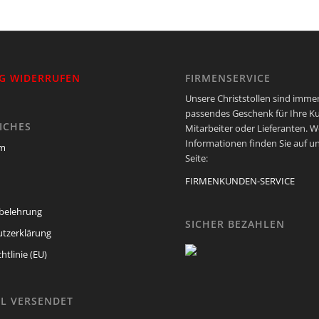
G WIDERRUFEN
FIRMENSERVICE
Unsere Christstollen sind immer
passendes Geschenk für Ihre K
ICHES
Mitarbeiter oder Lieferanten. W
Informationen finden Sie auf u
um
Seite:
FIRMENKUNDEN-SERVICE
belehrung
SICHER BEZAHLEN
tzerklärung
htlinie (EU)
L VERSENDET