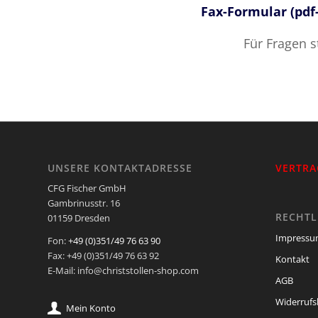
Fax-Formular (pdf
Für Fragen 
UNSERE KONTAKTADRESSE
VERTRA
CFG Fischer GmbH
Gambrinusstr. 16
RECHTL
01159 Dresden
Impress
Fon:
+49 (0)351/49 76 63 90
Fax: +49 (0)351/49 76 63 92
Kontakt
E-Mail: info@christstollen-shop.com
AGB
Widerrufs
Mein Konto