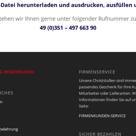
-Datei herunterladen und ausdrucken, ausfüllen
stehen wir Ihnen gerne unter folgender Rufnummer zu
49 (0)351 – 497 663 90
G WIDERRUFEN
FIRMENSERVICE
Unsere Christstollen sind immer
passendes Geschenk für Ihre K
ICHES
Mitarbeiter oder Lieferanten. W
Informationen finden Sie auf u
um
Seite:
FIRMENKUNDEN-SERVICE
belehrung
SICHER BEZAHLEN