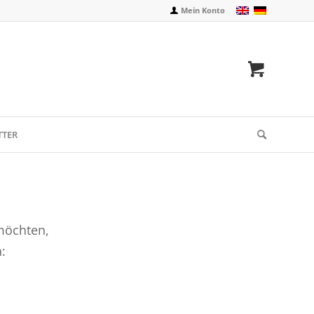
Mein Konto
TTER
möchten,
: