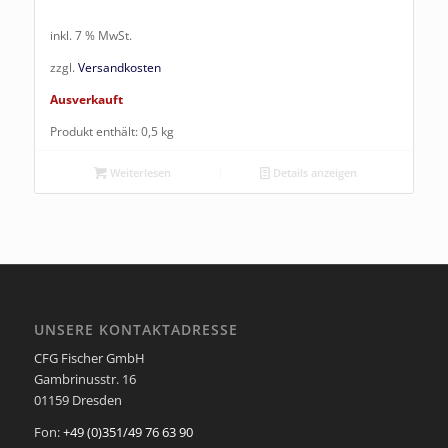
inkl. 7 % MwSt.
zzgl.
Versandkosten
Ausverkauft
Produkt enthält: 0,5
kg
Weiterlesen
Details anzeigen
UNSERE KONTAKTADRESSE
CFG Fischer GmbH
Gambrinusstr. 16
01159 Dresden
Fon:
+49 (0)351/49 76 63 90