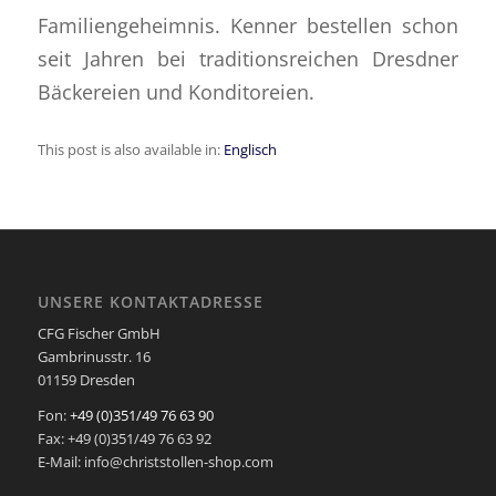
Familiengeheimnis. Kenner bestellen schon
seit Jahren bei traditionsreichen Dresdner
Bäckereien und Konditoreien.
This post is also available in:
Englisch
UNSERE KONTAKTADRESSE
CFG Fischer GmbH
Gambrinusstr. 16
01159 Dresden
Fon:
+49 (0)351/49 76 63 90
Fax: +49 (0)351/49 76 63 92
E-Mail: info@christstollen-shop.com