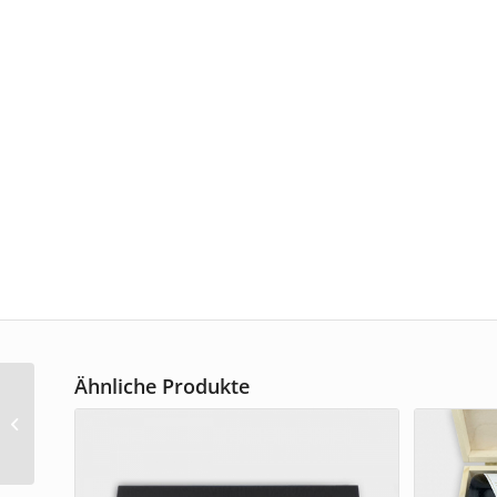
Ähnliche Produkte
Original Dresdner
Christstollen ® 1500 g
im Geschenkkarton mit
grossem Sto...