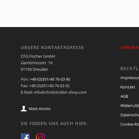
UNSERE KONTAKTADRESSE
VERTRA
CFG Fischer GmbH
Gambrinusstr. 16
RECHTL
01159 Dresden
Impress
Fon:
+49 (0)351/49 76 63 90
Fax: +49 (0)351/49 76 63 92
Kontakt
E-Mail: info@christstollen-shop.com
AGB
Widerrufs
Mein Konto
Datenschu
SIE FINDEN UNS AUCH HIER:
Cookie-Ric