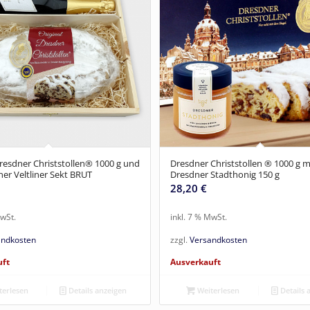
Dresdner Christstollen® 1000 g und
Dresdner Christstollen ® 1000 g m
ner Veltliner Sekt BRUT
Dresdner Stadthonig 150 g
28,20
€
MwSt.
inkl. 7 % MwSt.
andkosten
zzgl.
Versandkosten
uft
Ausverkauft
erlesen
Details anzeigen
Weiterlesen
Details 