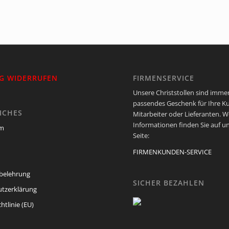
G WIDERRUFEN
FIRMENSERVICE
Unsere Christstollen sind immer
passendes Geschenk für Ihre K
ICHES
Mitarbeiter oder Lieferanten. W
Informationen finden Sie auf u
um
Seite:
FIRMENKUNDEN-SERVICE
belehrung
SICHER BEZAHLEN
tzerklärung
htlinie (EU)