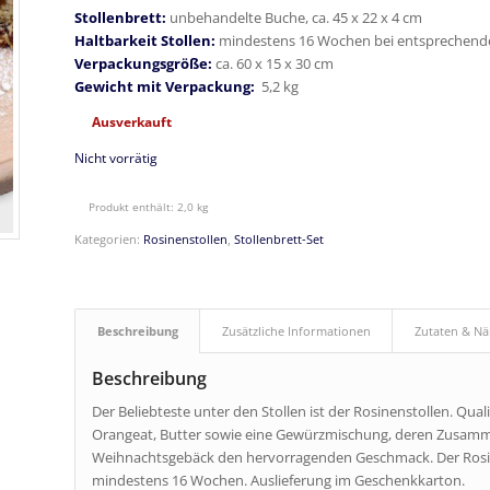
Stollenbrett:
unbehandelte Buche, ca. 45 x 22 x 4 cm
Haltbarkeit Stollen:
mindestens 16 Wochen bei entsprechend
Verpackungsgröße:
ca. 60 x 15 x 30 cm
Gewicht mit Verpackung:
5,2 kg
Ausverkauft
Nicht vorrätig
Produkt enthält: 2,0
kg
Kategorien:
Rosinenstollen
,
Stollenbrett-Set
Beschreibung
Zusätzliche Informationen
Zutaten & N
Beschreibung
Der Beliebteste unter den Stollen ist der Rosinenstollen. Qual
Orangeat, Butter sowie eine Gewürzmischung, deren Zusam
Weihnachtsgebäck den hervorragenden Geschmack. Der Rosin
mindestens 16 Wochen. Auslieferung im Geschenkkarton.