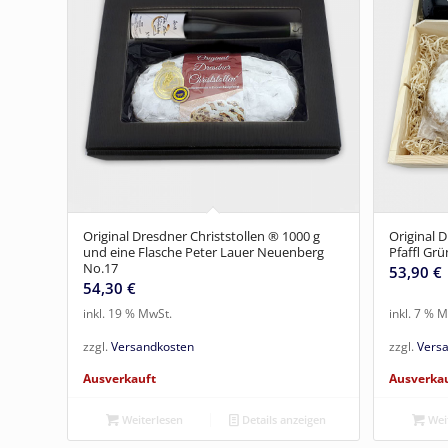
Original Dresdner Christstollen ® 1000 g
Original 
und eine Flasche Peter Lauer Neuenberg
Pfaffl Grü
No.17
53,90
€
54,30
€
inkl. 19 % MwSt.
inkl. 7 % 
zzgl.
Versandkosten
zzgl.
Vers
Ausverkauft
Ausverka
Weiterlesen
Details anzeigen
Weit