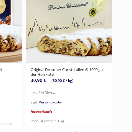
it
Original Dresdner Christstollen ® 1000 g in
der Holzkiste
30,90
€
(
30,90
€
/
kg
)
inkl. 7 % MwSt.
zzgl.
Versandkosten
Ausverkauft
Produkt enthält: 1
kg
anzeigen