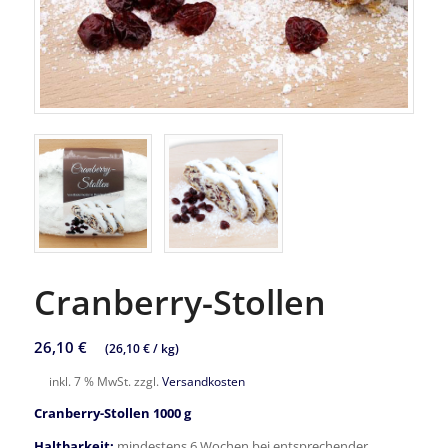
Cranberry-Stollen
26,10
€
(
26,10
€
/
kg
)
inkl. 7 % MwSt.
zzgl.
Versandkosten
Cranberry-Stollen 1000 g
Haltbarkeit:
mindestens 6 Wochen bei entsprechender