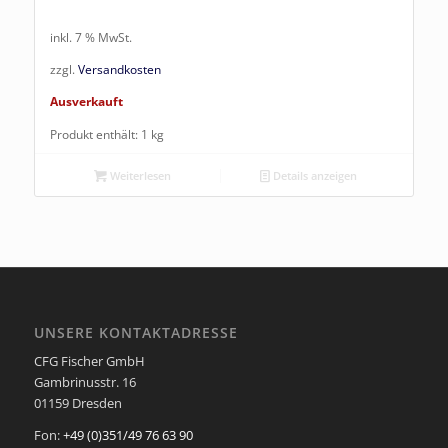
inkl. 7 % MwSt.
zzgl.
Versandkosten
Ausverkauft
Produkt enthält: 1
kg
Weiterlesen
Details anzeigen
UNSERE KONTAKTADRESSE
CFG Fischer GmbH
Gambrinusstr. 16
01159 Dresden
Fon:
+49 (0)351/49 76 63 90