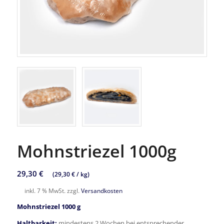
Mohnstriezel 1000g
29,30
€
(
29,30
€
/
kg
)
inkl. 7 % MwSt.
zzgl.
Versandkosten
Mohnstriezel 1000 g
Haltbarkeit:
mindestens 2 Wochen bei entsprechender