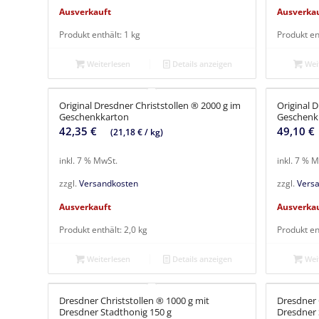
Ausverkauft
Ausverka
Produkt enthält: 1
kg
Produkt en
Weiterlesen
Details anzeigen
Weit
Original Dresdner Christstollen ® 2000 g im
Original D
Geschenkkarton
Geschenkk
42,35
€
49,10
€
(
21,18
€
/
kg
)
inkl. 7 % MwSt.
inkl. 7 % 
zzgl.
Versandkosten
zzgl.
Vers
Ausverkauft
Ausverka
Produkt enthält: 2,0
kg
Produkt en
Weiterlesen
Details anzeigen
Weit
Dresdner Christstollen ® 1000 g mit
Dresdner 
Dresdner Stadthonig 150 g
Dresdner 