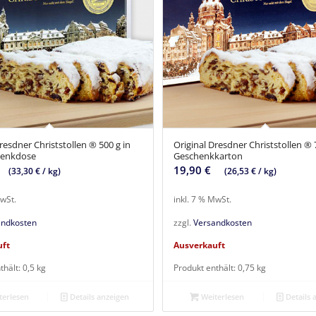
resdner Christstollen ® 500 g in
Original Dresdner Christstollen ® 
henkdose
Geschenkkarton
19,90
€
(
33,30
€
/
kg
)
(
26,53
€
/
kg
)
MwSt.
inkl. 7 % MwSt.
andkosten
zzgl.
Versandkosten
uft
Ausverkauft
thält: 0,5
kg
Produkt enthält: 0,75
kg
erlesen
Details anzeigen
Weiterlesen
Details 