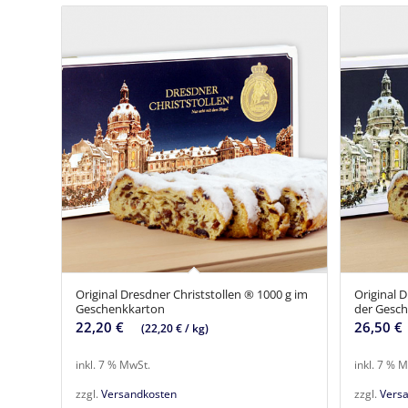
Original Dresdner Christstollen ® 1000 g im
Original D
Geschenkkarton
der Gesc
22,20
€
26,50
€
(
22,20
€
/
kg
)
inkl. 7 % MwSt.
inkl. 7 % 
zzgl.
Versandkosten
zzgl.
Vers