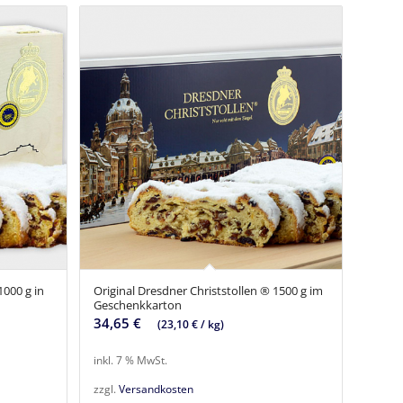
1000 g in
Original Dresdner Christstollen ® 1500 g im
Geschenkkarton
34,65
€
(
23,10
€
/
kg
)
inkl. 7 % MwSt.
zzgl.
Versandkosten