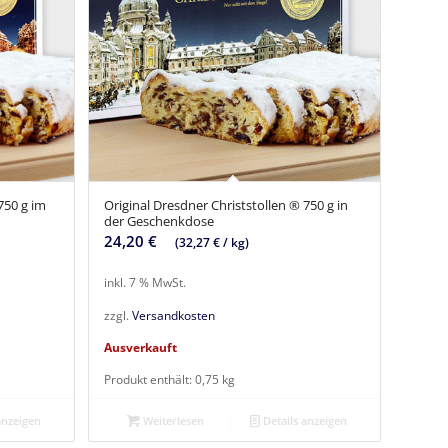
750 g im
Original Dresdner Christstollen ® 750 g in
der Geschenkdose
24,20
€
(
32,27
€
/
kg
)
inkl. 7 % MwSt.
zzgl.
Versandkosten
Ausverkauft
Produkt enthält: 0,75
kg
anzeigen
Weiterlesen
Details anzeigen