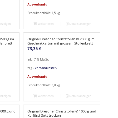
Ausverkauft
Produkt enthält: 1,5
kg
anzeigen
Weiterlesen
Details anzeigen
1500 g im
Original Dresdner Christstollen ® 2000 g im
lenbrett
Geschenkkarton mit grossem Stollenbrett
73,35
€
inkl. 7 % MwSt.
zzgl.
Versandkosten
Ausverkauft
Produkt enthält: 2,0
kg
anzeigen
Weiterlesen
Details anzeigen
1000 g und
Original Dresdner Christstollen® 1000 g und
Kurfürst Sekt trocken