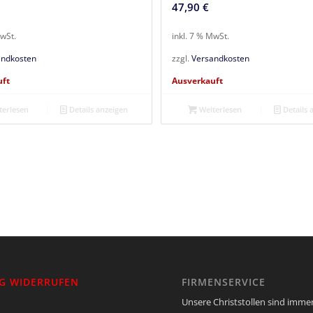
47,90
€
MwSt.
inkl. 7 % MwSt.
andkosten
zzgl.
Versandkosten
uft
Ausverkauft
erlesen
Details anzeigen
Weiterlesen
Details 
G WIDERRUFEN
FIRMENSERVICE
Unsere Christstollen sind immer