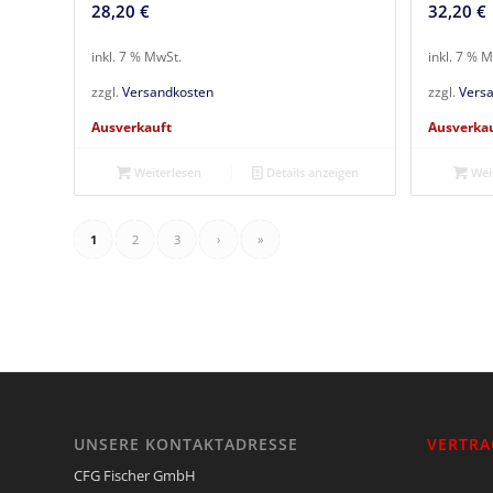
28,20
€
32,20
€
inkl. 7 % MwSt.
inkl. 7 % 
zzgl.
Versandkosten
zzgl.
Vers
Ausverkauft
Ausverka
Weiterlesen
Details anzeigen
Weit
1
2
3
›
»
UNSERE KONTAKTADRESSE
VERTRA
CFG Fischer GmbH