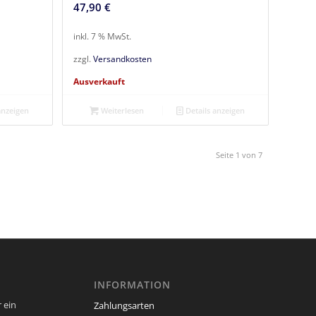
47,90
€
inkl. 7 % MwSt.
zzgl.
Versandkosten
Ausverkauft
anzeigen
Weiterlesen
Details anzeigen
Seite 1 von 7
INFORMATION
 ein
Zahlungsarten