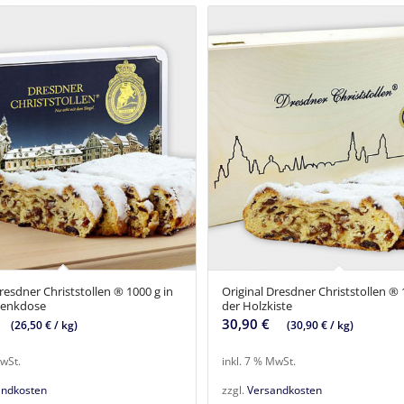
resdner Christstollen ® 1000 g in
Original Dresdner Christstollen ® 
henkdose
der Holzkiste
30,90
€
(
26,50
€
/
kg
)
(
30,90
€
/
kg
)
MwSt.
inkl. 7 % MwSt.
andkosten
zzgl.
Versandkosten