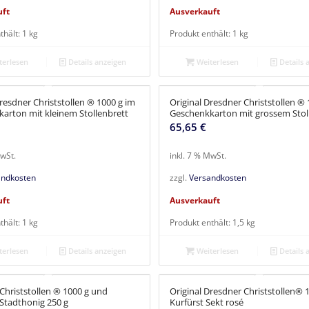
uft
Ausverkauft
thält: 1
kg
Produkt enthält: 1
kg
erlesen
Details anzeigen
Weiterlesen
Details 
resdner Christstollen ® 1000 g im
Original Dresdner Christstollen ® 
arton mit kleinem Stollenbrett
Geschenkkarton mit grossem Stol
65,65
€
MwSt.
inkl. 7 % MwSt.
andkosten
zzgl.
Versandkosten
uft
Ausverkauft
thält: 1
kg
Produkt enthält: 1,5
kg
erlesen
Details anzeigen
Weiterlesen
Details 
Christstollen ® 1000 g und
Original Dresdner Christstollen® 
Stadthonig 250 g
Kurfürst Sekt rosé