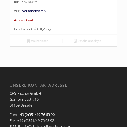
inkl. 7 % MwSt.
zzgl.
Versandkosten
Ausverkauft
Produkt enthält: 0,25
kg
Weiterlesen
Details anzeigen
UNSERE KONTAKTADRESSE
CFG Fischer GmbH
Gambrinusstr. 16
01159 Dresden
Fon:
+49 (0)351/49 76 63 90
Fax: +49 (0)351/49 76 63 92
E-Mail: info@christstollen-shop.com