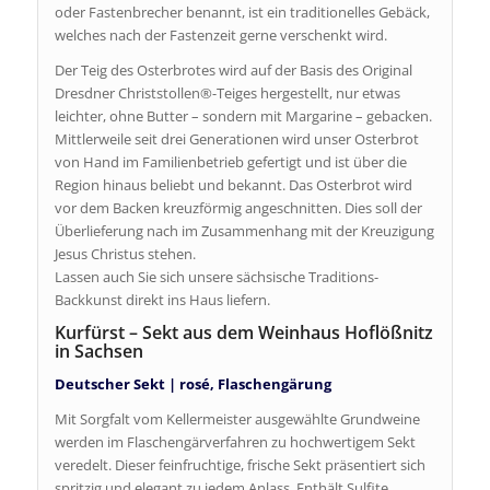
oder Fastenbrecher benannt, ist ein traditionelles Gebäck,
welches nach der Fastenzeit gerne verschenkt wird.
Der Teig des Osterbrotes wird auf der Basis des Original
Dresdner Christstollen®-Teiges hergestellt, nur etwas
leichter, ohne Butter – sondern mit Margarine – gebacken.
Mittlerweile seit drei Generationen wird unser Osterbrot
von Hand im Familienbetrieb gefertigt und ist über die
Region hinaus beliebt und bekannt. Das Osterbrot wird
vor dem Backen kreuzförmig angeschnitten. Dies soll der
Überlieferung nach im Zusammenhang mit der Kreuzigung
Jesus Christus stehen.
Lassen auch Sie sich unsere sächsische Traditions-
Backkunst direkt ins Haus liefern.
Kurfürst – Sekt aus dem Weinhaus Hoflößnitz
in Sachsen
Deutscher Sekt | rosé, Flaschengärung
Mit Sorgfalt vom Kellermeister ausgewählte Grundweine
werden im Flaschengärverfahren zu hochwertigem Sekt
veredelt. Dieser feinfruchtige, frische Sekt präsentiert sich
spritzig und elegant zu jedem Anlass. Enthält Sulfite.