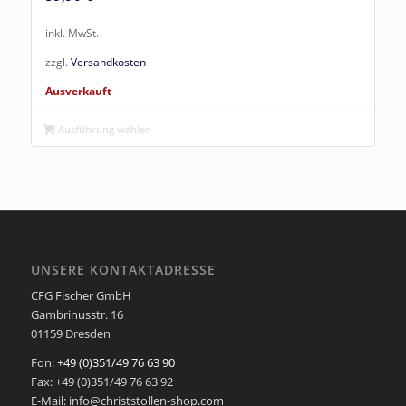
inkl. MwSt.
zzgl.
Versandkosten
Ausverkauft
Ausführung wählen
UNSERE KONTAKTADRESSE
CFG Fischer GmbH
Gambrinusstr. 16
01159 Dresden
Fon:
+49 (0)351/49 76 63 90
Fax: +49 (0)351/49 76 63 92
E-Mail: info@christstollen-shop.com