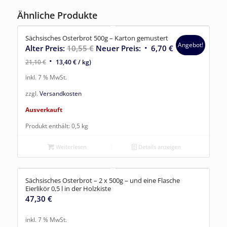
Ähnliche Produkte
Sächsisches Osterbrot 500g – Karton gemustert
Angebot!
Ursprünglicher
Aktueller
Alter Preis:
10,55
€
Neuer Preis:
6,70
€
(
Preis
Preis
21,10
€
13,40
€
/
kg
)
war:
ist:
inkl. 7 % MwSt.
10,55 €
6,70 €.
zzgl.
Versandkosten
Ausverkauft
Produkt enthält: 0,5
kg
Weiterlesen
Details anzeigen
Sächsisches Osterbrot – 2 x 500g – und eine Flasche
Eierlikör 0,5 l in der Holzkiste
47,30
€
inkl. 7 % MwSt.