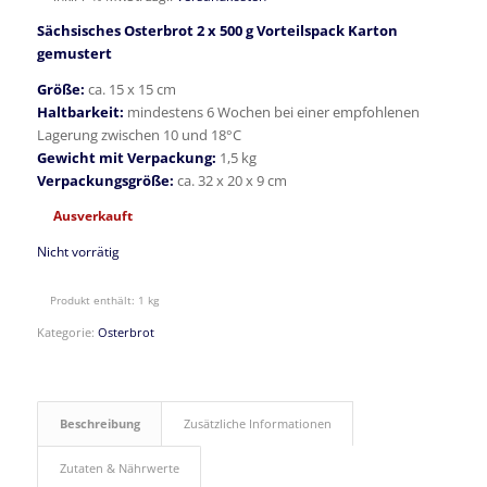
20,50 €
12,40 €.
Sächsisches Osterbrot 2 x 500 g Vorteilspack Karton
gemustert
Größe:
ca. 15 x 15 cm
Haltbarkeit:
mindestens 6 Wochen bei einer empfohlenen
Lagerung zwischen 10 und 18°C
Gewicht mit Verpackung:
1,5 kg
Verpackungsgröße:
ca. 32 x 20 x 9 cm
Ausverkauft
Nicht vorrätig
Produkt enthält: 1
kg
Kategorie:
Osterbrot
Beschreibung
Zusätzliche Informationen
Zutaten & Nährwerte