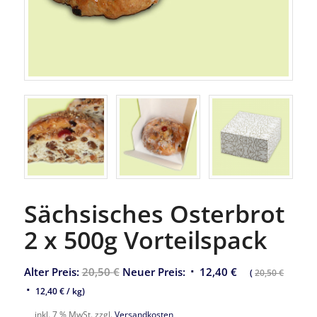
Sächsisches Osterbrot
2 x 500g Vorteilspack
Ursprünglicher
Aktueller
Alter Preis:
20,50
€
Neuer Preis:
12,40
€
(
20,50
€
Preis
Preis
12,40
€
/
kg
)
war:
ist:
inkl. 7 % MwSt.
zzgl.
Versandkosten