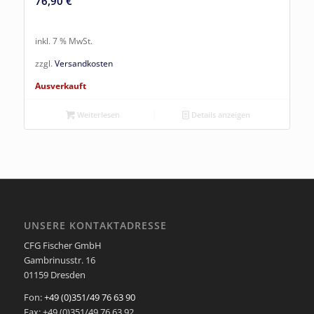
76,90
€
inkl. 7 % MwSt.
zzgl.
Versandkosten
Ausverkauft
Weiterlesen
Details anzeigen
UNSERE KONTAKTADRESSE
CFG Fischer GmbH
Gambrinusstr. 16
01159 Dresden
Fon:
+49 (0)351/49 76 63 90
Fax: +49 (0)351/49 76 63 92