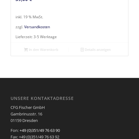
inkl. 19 % MwSt.
zzgl.
Versandkosten
Lieferzeit:
3-5 Werktage
In den Warenkorb
Details anzeigen
UNSERE KONTAKTADRESSE
CFG Fischer GmbH
Gambrinusstr. 16
01159 Dresden
Fon:
+49 (0)351/49 76 63 90
Fax: +49 (0)351/49 76 63 92